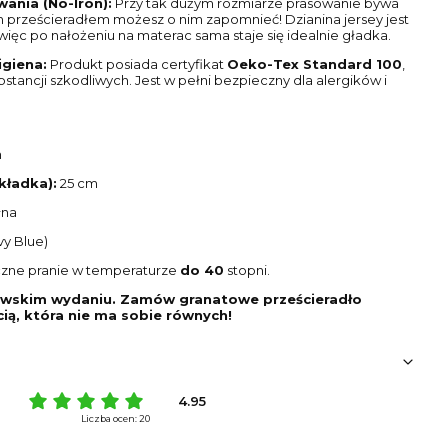
ania (No-Iron):
Przy tak dużym rozmiarze prasowanie bywa
 prześcieradłem możesz o nim zapomnieć! Dzianina jersey jest
 więc po nałożeniu na materac sama staje się idealnie gładka.
igiena:
Produkt posiada certyfikat
Oeko-Tex Standard 100
,
stancji szkodliwych. Jest w pełni bezpieczny dla alergików i
m
kładka):
25 cm
łna
y Blue)
zne pranie w temperaturze
do 40
stopni.
lewskim wydaniu. Zamów granatowe prześcieradło
cią, która nie ma sobie równych!
4.95
Liczba ocen: 20