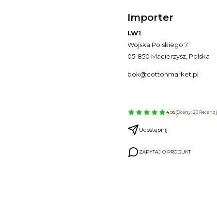
Importer
LW1
Wojska Polskiego 7
05-850 Macierzysz, Polska
bok@cottonmarket.pl
4.95
(Oceny: 20 Recenzje
Udostępnij
ZAPYTAJ O PRODUKT