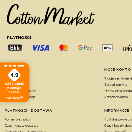
PŁATNOŚCI
Linki w stopce
POMOC
MOJE KONTO
4.9
Regulaminy
Twoje zamówieni
2282
opinii
FAQ
Zbieraj punkty
z całego
Polityka prywatności
Ustawienia konta
okresu
Zwroty i reklamacje
Przechowalnia
PŁATNOŚCI I DOSTAWA
INFORMACJE
Formy płatności
Polityka prywatn
Czas i koszty dostawy
Czas i koszty dos
Czas realizacji zamówienia
Jak kupować?