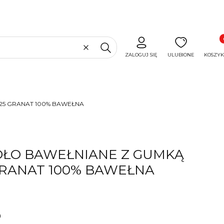
Produ
Wyczyść
Szukaj
ZALOGUJ SIĘ
ULUBIONE
KOSZYK
25 GRANAT 100% BAWEŁNA
DŁO BAWEŁNIANE Z GUMKĄ
GRANAT 100% BAWEŁNA
m