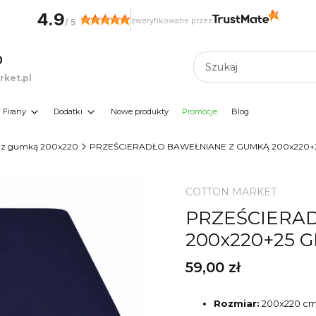
4.9
zweryfikowane przez
/
5
0
ket.pl
Firany
Dodatki
Nowe produkty
Promocje
Blog
ło z gumką 200x220
PRZEŚCIERADŁO BAWEŁNIANE Z GUMKĄ 200x220+
COTTON MARKET
PRZEŚCIERA
200x220+25 
Cena
59,00 zł
Rozmiar:
200x220 c