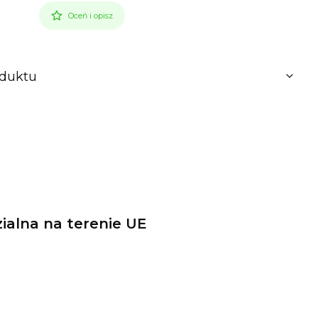
Oceń i opisz
oduktu
alna na terenie UE