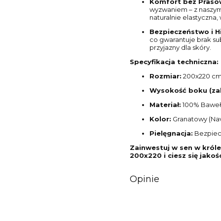
Komfort bez Prasow
wyzwaniem – z naszym
naturalnie elastyczna,
Bezpieczeństwo i H
co gwarantuje brak sub
przyjazny dla skóry.
Specyfikacja techniczna:
Rozmiar:
200x220 c
Wysokość boku (za
Materiał:
100% Bawe
Kolor:
Granatowy (Nav
Pielęgnacja:
Bezpiec
Zainwestuj w sen w kró
200x220 i ciesz się jakoś
Opinie