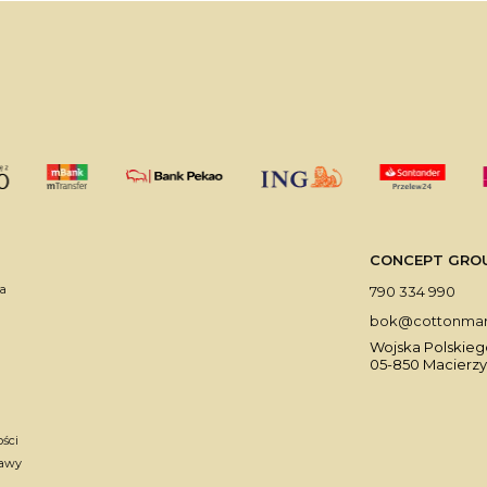
CONCEPT GROUP 
a
790 334 990
bok@cottonmark
Wojska Polskiego
05-850 Macierzy
ości
tawy