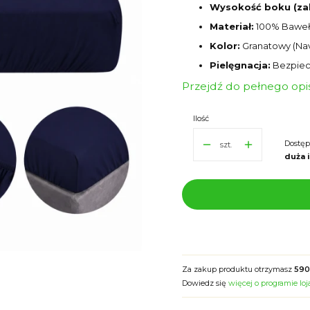
Wysokość boku (za
Materiał:
100% Bawe
Kolor:
Granatowy (Nav
Pielęgnacja:
Bezpiec
Przejdź do pełnego opi
Ilość
Dostęp
szt.
duża 
Za zakup produktu otrzymasz
590
Dowiedz się
więcej o programie lo