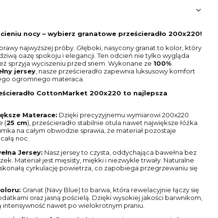
cieniu nocy – wybierz granatowe prześcieradło 200x220!
wy najwyższej próby. Głęboki, nasycony granat to kolor, który
ziwą oazę spokoju i elegancji. Ten odcień nie tylko wygląda
ież sprzyja wyciszeniu przed snem. Wykonane ze
100%
ny jersey
, nasze prześcieradło zapewnia luksusowy komfort
jego ogromnego materaca.
ścieradło CottonMarket 200x220 to najlepsza
ększe Materace:
Dzięki precyzyjnemu wymiarowi 200x220
 (
25 cm
), prześcieradło stabilnie otula nawet największe łóżka
mka na całym obwodzie sprawia, że materiał pozostaje
 całą noc.
ełna Jersey:
Nasz jersey to czysta, oddychająca bawełna bez
k. Materiał jest mięsisty, miękki i niezwykle trwały. Naturalne
konałą cyrkulację powietrza, co zapobiega przegrzewaniu się
oloru:
Granat (Navy Blue) to barwa, która rewelacyjnie łączy się
datkami oraz jasną pościelą. Dzięki wysokiej jakości barwnikom,
ą intensywność nawet po wielokrotnym praniu.