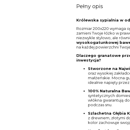
Pełny opis
Królewska sypialnia w od
Rozmiar 200x220 wymaga opra
zamieni Twoje łóżko w prawd
niezwykle stylowo, ale równ
wysokogatunkowej baweł
na każdej powierzchni Two
Dlaczego granatowe prze
inwestycja?
Stworzone na Najwi
oraz wysokiej zakładce
małżeńskie. Mocna gu
idealnie napięty przez
100% Naturalna Baw
syntetycznych domiesze
włókna gwarantują dos
podczas snu.
Szlachetna Głębia K
z drewnem, złotymi do
kolor zachowuje swoj