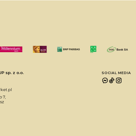
sp. z o.o.
SOCIAL MEDIA
et.pl
 7,
sz