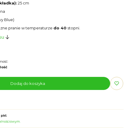
kładka):
25 cm
łna
y Blue)
zne pranie w temperaturze
do 40
stopni.
su
ność:
ilość
Dodaj do koszyka
 pkt
.
jalnościowym.