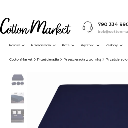
790 334 99
bok@cottonmar
Pościel
Prześcieradła
Koce
Ręczniki
Zasłony
CottonMarket
Prześcieradła
Prześcieradła z gumką
Prześcierad