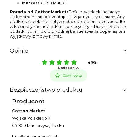
Marka:
Cotton Market
Porada od CottonMarket:
Pościel w jelonki na białym
tle fenomenalnie prezentuje się w jasnych sypialniach. Aby
podkreślić błękitny motyw gałązek, dobierz prześcieradło
w kolorze jasnoniebieskim lub klasycznym białym. Srebrne
dodatki lub lampki o chłodnej barwie światła dopełnią ten
wyjątkowy, zimowy klimat.
Opinie
4.95
Liczba ocen: 56
Oceń i opisz
Bezpieczeństwo produktu
Producent
Cotton Market
Wojska Polskiego 7
05-850 Macierzysz, Polska
bok@cottonmarket.pl