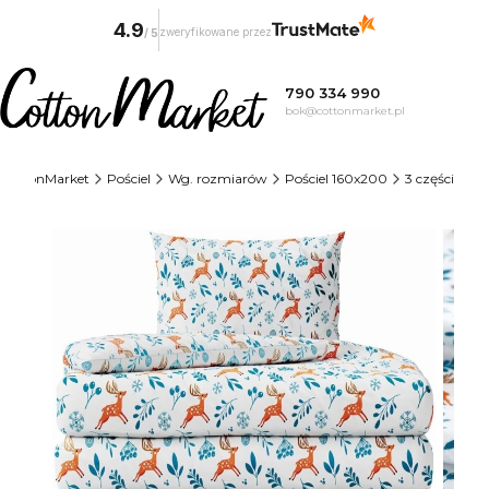
4.9
zweryfikowane przez
/
5
790 334 990
bok@cottonmarket.pl
CottonMarket
Pościel
Wg. rozmiarów
Pościel 160x200
3 części