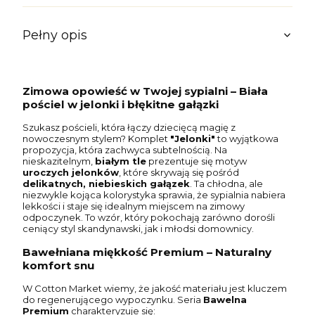
Pełny opis
Zimowa opowieść w Twojej sypialni – Biała
pościel w jelonki i błękitne gałązki
Szukasz pościeli, która łączy dziecięcą magię z
nowoczesnym stylem? Komplet
"Jelonki"
to wyjątkowa
propozycja, która zachwyca subtelnością. Na
nieskazitelnym,
białym tle
prezentuje się motyw
uroczych jelonków
, które skrywają się pośród
delikatnych, niebieskich gałązek
. Ta chłodna, ale
niezwykle kojąca kolorystyka sprawia, że sypialnia nabiera
lekkości i staje się idealnym miejscem na zimowy
odpoczynek. To wzór, który pokochają zarówno dorośli
ceniący styl skandynawski, jak i młodsi domownicy.
Bawełniana miękkość Premium – Naturalny
komfort snu
W Cotton Market wiemy, że jakość materiału jest kluczem
do regenerującego wypoczynku. Seria
Bawelna
Premium
charakteryzuje się: