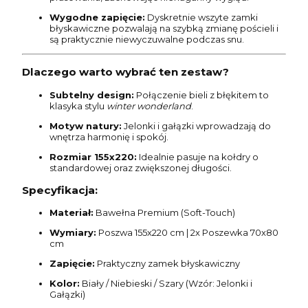
Wygodne zapięcie:
Dyskretnie wszyte zamki
błyskawiczne pozwalają na szybką zmianę pościeli i
są praktycznie niewyczuwalne podczas snu.
Dlaczego warto wybrać ten zestaw?
Subtelny design:
Połączenie bieli z błękitem to
klasyka stylu
winter wonderland
.
Motyw natury:
Jelonki i gałązki wprowadzają do
wnętrza harmonię i spokój.
Rozmiar 155x220:
Idealnie pasuje na kołdry o
standardowej oraz zwiększonej długości.
Specyfikacja:
Materiał:
Bawełna Premium (Soft-Touch)
Wymiary:
Poszwa 155x220 cm | 2x Poszewka 70x80
cm
Zapięcie:
Praktyczny zamek błyskawiczny
Kolor:
Biały / Niebieski / Szary (Wzór: Jelonki i
Gałązki)