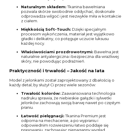
Naturalnym składem:
Tkanina bawełniana
pozwala skórze swobodnie oddychać, doskonale
odprowadza wilgoć i jest niezwykle miła w kontakcie
z ciałem.
Miękkością Soft-Touch:
Dzięki specjalnym
procesom wykończenia, materiał jest wyjątkowo
gładki i delikatny, co potęguje uczucie luksusu
każdej nocy.
Właściwościami prozdrowotnymi:
Bawełna jest
naturalnie antyalergiczna i bezpieczna dla wrażliwej
skóry, nie powodując podrażnień.
Praktyczność i trwałość – Jakość na lata
Model z jelonkami został zaprojektowany z dbałością o
każdy detal, by służył Ci przez wiele sezonów:
Trwałość kolorów:
Zaawansowana technologia
nadruku sprawia, że niebieskie gałązki i sylwetki
jelonków zachowują swoją barwę nawet po częstym
praniu.
Łatwość pielęgnacji:
Tkanina Premium jest
odporna na mechacenie, a po wypraniu i
odpowiednim rozwieszeniu łatwo poddaje się
prasowaniu, zachowując nienaganny wygląd.