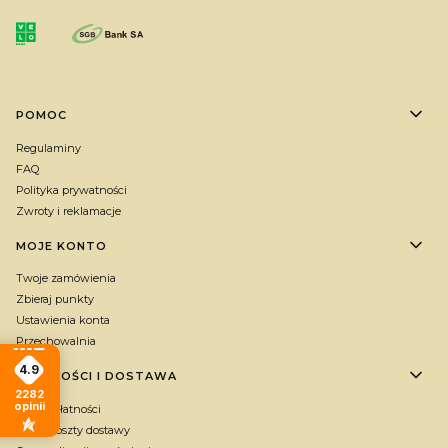
Linki w stopce
POMOC
Regulaminy
FAQ
Polityka prywatności
Zwroty i reklamacje
MOJE KONTO
Twoje zamówienia
Zbieraj punkty
Ustawienia konta
Przechowalnia
4.9
PŁATNOŚCI I DOSTAWA
2282
opinii
Formy płatności
Czas i koszty dostawy