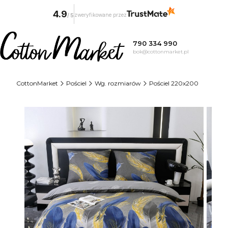
4.9
zweryfikowane przez
/
5
790 334 990
bok@cottonmarket.pl
CottonMarket
Pościel
Wg. rozmiarów
Pościel 220x200