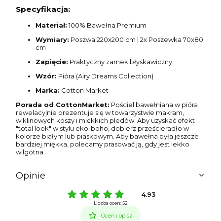
Specyfikacja:
Materiał:
100% Bawełna Premium
Wymiary:
Poszwa 220x200 cm | 2x Poszewka 70x80
cm
Zapięcie:
Praktyczny zamek błyskawiczny
Wzór:
Pióra (Airy Dreams Collection)
Marka:
Cotton Market
Porada od CottonMarket:
Pościel bawełniana w pióra
rewelacyjnie prezentuje się w towarzystwie makram,
wiklinowych koszy i miękkich pledów. Aby uzyskać efekt
"total look" w stylu eko-boho, dobierz prześcieradło w
kolorze białym lub piaskowym. Aby bawełna była jeszcze
bardziej miękka, polecamy prasować ją, gdy jest lekko
wilgotna.
Opinie
4.93
Liczba ocen: 52
Oceń i opisz