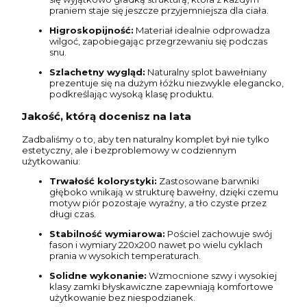
praniem staje się jeszcze przyjemniejsza dla ciała.
Higroskopijność:
Materiał idealnie odprowadza
wilgoć, zapobiegając przegrzewaniu się podczas
snu.
Szlachetny wygląd:
Naturalny splot bawełniany
prezentuje się na dużym łóżku niezwykle elegancko,
podkreślając wysoką klasę produktu.
Jakość, którą docenisz na lata
Zadbaliśmy o to, aby ten naturalny komplet był nie tylko
estetyczny, ale i bezproblemowy w codziennym
użytkowaniu:
Trwałość kolorystyki:
Zastosowane barwniki
głęboko wnikają w strukturę bawełny, dzięki czemu
motyw piór pozostaje wyraźny, a tło czyste przez
długi czas.
Stabilność wymiarowa:
Pościel zachowuje swój
fason i wymiary 220x200 nawet po wielu cyklach
prania w wysokich temperaturach.
Solidne wykonanie:
Wzmocnione szwy i wysokiej
klasy zamki błyskawiczne zapewniają komfortowe
użytkowanie bez niespodzianek.