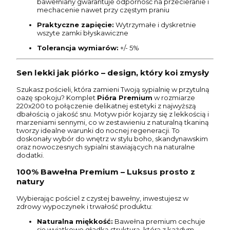
bawełniany gwarantuje odporność na przecieranie i
mechacenie nawet przy częstym praniu
Praktyczne zapięcie:
Wytrzymałe i dyskretnie
wszyte zamki błyskawiczne
Tolerancja wymiarów:
+/- 5%
Sen lekki jak piórko – design, który koi zmysły
Szukasz pościeli, która zamieni Twoją sypialnię w przytulną
oazę spokoju? Komplet
Pióra Premium
w rozmiarze
220x200 to połączenie delikatnej estetyki z najwyższą
dbałością o jakość snu. Motyw piór kojarzy się z lekkością i
marzeniami sennymi, co w zestawieniu z naturalną tkaniną
tworzy idealne warunki do nocnej regeneracji. To
doskonały wybór do wnętrz w stylu boho, skandynawskim
oraz nowoczesnych sypialni stawiających na naturalne
dodatki.
100% Bawełna Premium – Luksus prosto z
natury
Wybierając pościel z czystej bawełny, inwestujesz w
zdrowy wypoczynek i trwałość produktu:
Naturalna miękkość:
Bawełna premium cechuje
się wyjątkowo gładką strukturą, która z każdym