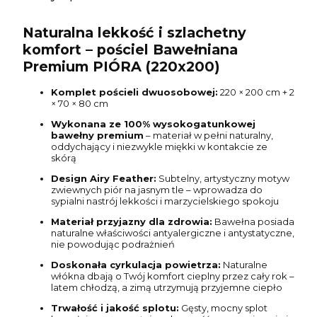
Naturalna lekkość i szlachetny
komfort – pościel Bawełniana
Premium PIÓRA (220x200)
Komplet pościeli dwuosobowej:
220 × 200 cm + 2
× 70 × 80 cm
Wykonana ze 100% wysokogatunkowej
bawełny premium
– materiał w pełni naturalny,
oddychający i niezwykle miękki w kontakcie ze
skórą
Design Airy Feather:
Subtelny, artystyczny motyw
zwiewnych piór na jasnym tle – wprowadza do
sypialni nastrój lekkości i marzycielskiego spokoju
Materiał przyjazny dla zdrowia:
Bawełna posiada
naturalne właściwości antyalergiczne i antystatyczne,
nie powodując podrażnień
Doskonała cyrkulacja powietrza:
Naturalne
włókna dbają o Twój komfort cieplny przez cały rok –
latem chłodzą, a zimą utrzymują przyjemne ciepło
Trwałość i jakość splotu:
Gęsty, mocny splot