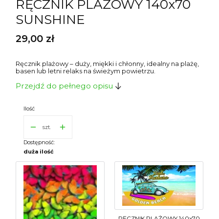
RĘCZNIK PLAŻOWY 140x70
SUNSHINE
Cena
29,00 zł
Ręcznik plażowy – duży, miękki i chłonny, idealny na plażę,
basen lub letni relaks na świeżym powietrzu.
Przejdź do pełnego opisu
Ilość
szt.
Dostępność:
duża ilość
RĘCZNIK PLAŻOWY 140x70