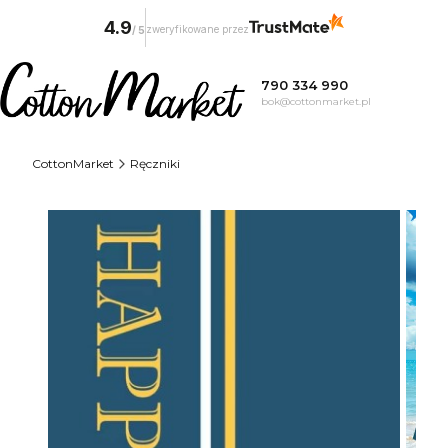
4.9
zweryfikowane przez
/
5
790 334 990
bok@cottonmarket.pl
CottonMarket
Ręczniki