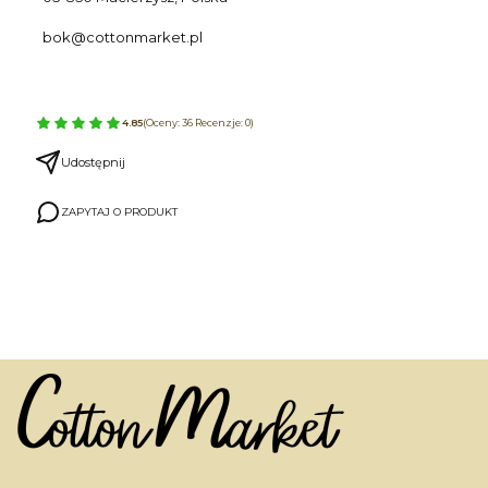
bok@cottonmarket.pl
4.85
(Oceny: 36 Recenzje: 0)
Udostępnij
ZAPYTAJ O PRODUKT