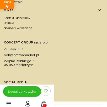
Jak kupować?
opinii
O NAS
Kontakt i dane firmy
O firmie
Nagrody i wyróżnienia
CONCEPT GROUP sp. z o.o.
790 334 990
bok@cottonmarket.pl
Wojska Polskiego 7,
05-850 Macierzysz
SOCIAL MEDIA
Dodaj do koszyka
Produkty w koszyku: 0. Zobacz szczegóły