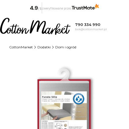
4.9
zweryfikowane przez
/
5
790 334 990
bok@cottonmarket.pl
CottonMarket
Dodatki
Dom i ogród