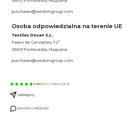
36001 Pontevedra, Hiszpania
purchases@wedomgroup.com
Osoba odpowiedzialna na terenie UE
Textiles Dosan S.L.
Paseo de Cervantes, 7-2º
36001 Pontevedra, Hiszpania
purchases@wedomgroup.com
4.96
(Oceny: 15 Recenzje: 0)
Udostępnij
ZAPYTAJ O PRODUKT