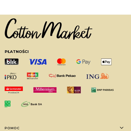
PŁATNOŚCI
Linki w stopce
POMOC