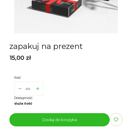
zapakuj na prezent
Cena
15,00 zł
Ilość
szt.
Dostępność:
duża ilość
Dodaj do koszyka