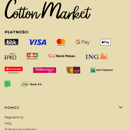
PŁATNOŚCI
Linki w stopce
POMOC
Regulaminy
FAQ
Polityka prywatności