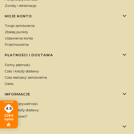
Zwroty i reklamacje
MOJE KONTO
Twoje zamówienia
Zbieraj punkty
Ustawienia konta
Przechowalnia
PŁATNOŚCI I DOSTAWA
Formy płatności
Czas i koszty dostawy
Czas realizacji zamówienia
Gratis
INFORMACJE
Polityka prywatności
4.9
Czas i koszty dostawy
2284
Jak kupować?
opinii
O NAS