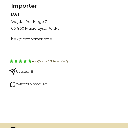
Importer
LW1
Wojska Polskiego 7
05-850 Macierzysz, Polska
bok@cottonmarket.pl
4.99
(Oceny: 201 Recenzje: 0)
Udostępnij
ZAPYTAJ O PRODUKT