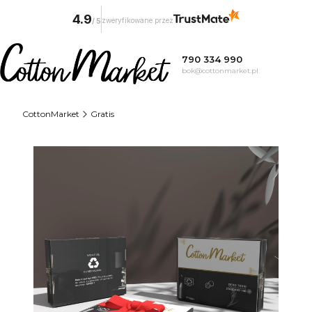
4.9
zweryfikowane przez
/
5
790 334 990
bok@cottonmarket.pl
CottonMarket
Gratis