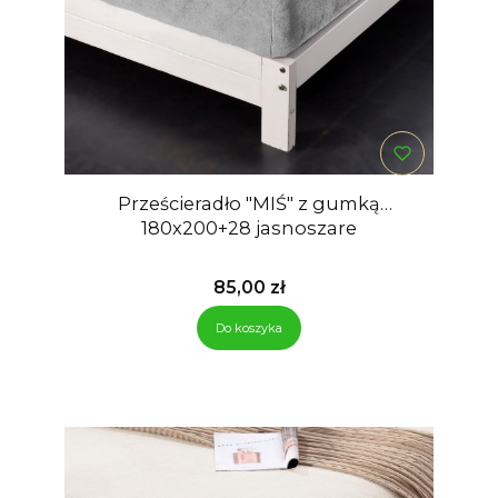
Prześcieradło "MIŚ" z gumką
180x200+28 jasnoszare
Cena
85,00 zł
Do koszyka