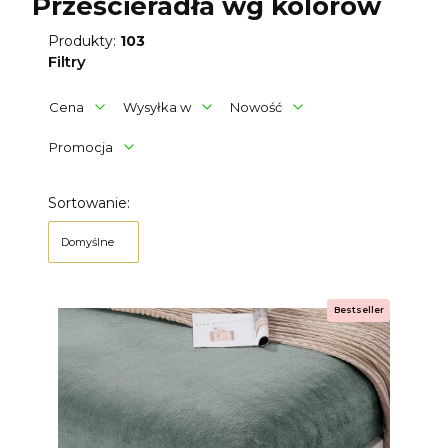
Prześcieradła wg kolorów
Produkty:
103
Filtry
Cena
Wysyłka w
Nowość
Promocja
Koniec filtrów
Lista produktów
Sortowanie:
Domyślne
Bestseller