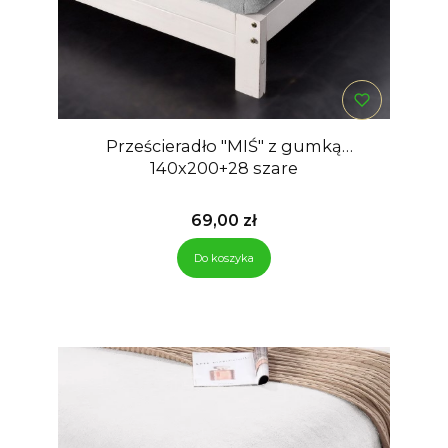
Prześcieradło "MIŚ" z gumką
140x200+28 szare
Cena
69,00 zł
Do koszyka