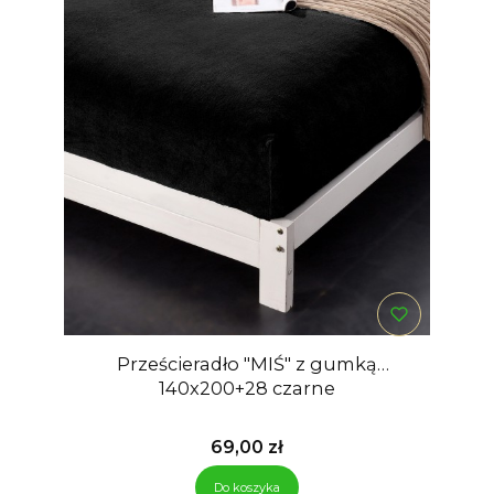
Prześcieradło "MIŚ" z gumką
140x200+28 czarne
Cena
69,00 zł
Do koszyka