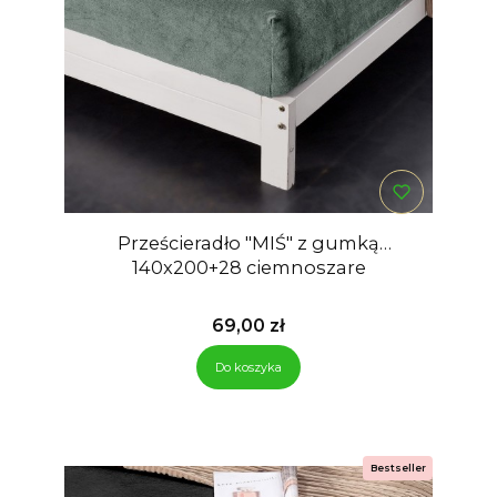
Prześcieradło "MIŚ" z gumką
140x200+28 ciemnoszare
Cena
69,00 zł
Do koszyka
Bestseller