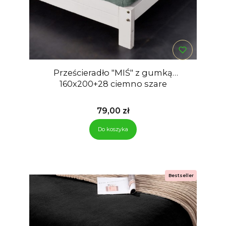
Prześcieradło "MIŚ" z gumką
160x200+28 ciemno szare
Cena
79,00 zł
Do koszyka
Bestseller