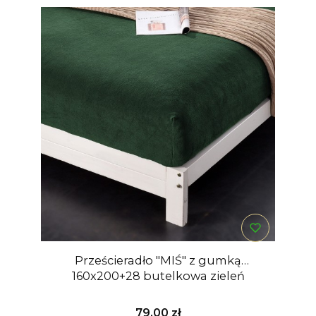
Prześcieradło "MIŚ" z gumką
160x200+28 butelkowa zieleń
Cena
79,00 zł