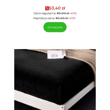
Cena promocyjna
53,40 zł
Cena regularna:
89,00 zł
-40%
Najniższa cena:
89,00 zł
-40%
Do koszyka