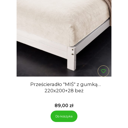
Prześcieradło "MIŚ" z gumką
220x200+28 beż
Cena
89,00 zł
Do koszyka