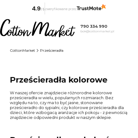
4.9
zweryfikowane przez
/
5
790 334 990
bok@cottonmarket.pl
CottonMarket
Prześcieradła
Prześcieradła kolorowe
W naszej ofercie znajdziecie różnorodne kolorowe
prześcieradła w wielu, popularnych rozmiarach. Bez
względu na to, czy ma to być jasne, stonowane
prześcieradło do sypialni, czy kolorowe prześcieradła dla
dzieci, które wzbogacą aranżacje ich pokoju - z pewnością
znajdziecie odpowiedni produkt w naszym sklepie.