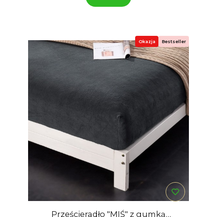
Okazja
Bestseller
Prześcieradło "MIŚ" z gumką