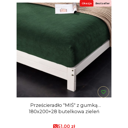
Okazja
Bestseller
Prześcieradło "MIŚ" z gumką
180x200+28 butelkowa zieleń
Cena promocyjna
51,00 zł