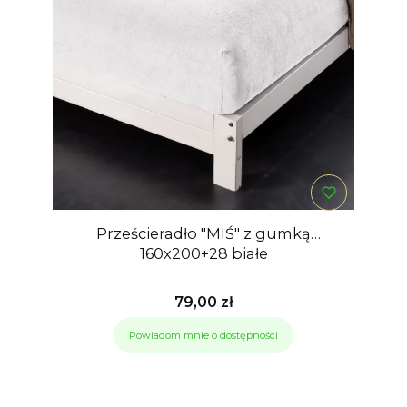
Prześcieradło "MIŚ" z gumką
160x200+28 białe
Cena
79,00 zł
Powiadom mnie o dostępności