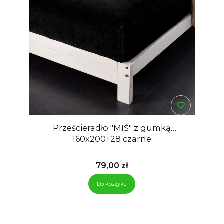
Prześcieradło "MIŚ" z gumką
160x200+28 czarne
Cena
79,00 zł
Do koszyka