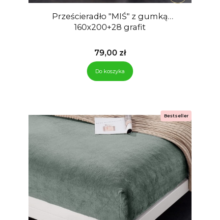
Prześcieradło "MIŚ" z gumką
160x200+28 grafit
Cena
79,00 zł
Do koszyka
Bestseller