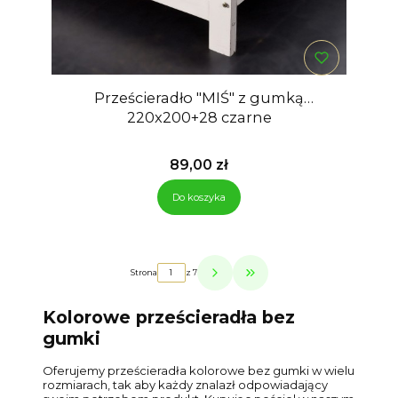
Prześcieradło "MIŚ" z gumką
220x200+28 czarne
Cena
89,00 zł
Do koszyka
Strona
z 7
Przejdź do ostatniej strony z p
Kolorowe prześcieradła bez
gumki
Oferujemy prześcieradła kolorowe bez gumki w wielu
rozmiarach, tak aby każdy znalazł odpowiadający