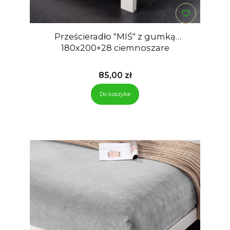
Prześcieradło "MIŚ" z gumką
180x200+28 ciemnoszare
Cena
85,00 zł
Do koszyka