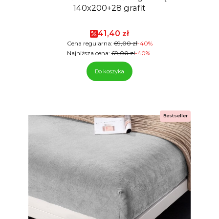
140x200+28 grafit
Cena promocyjna
41,40 zł
Cena regularna:
69,00 zł
-40%
Najniższa cena:
69,00 zł
-40%
Do koszyka
Bestseller