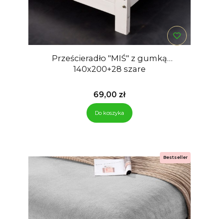
Prześcieradło "MIŚ" z gumką
140x200+28 szare
Cena
69,00 zł
Do koszyka
Bestseller