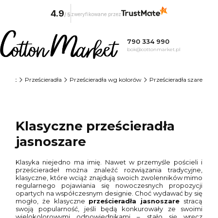
4.9
zweryfikowane przez
/
5
790 334 990
bok@cottonmarket.pl
Market
Prześcieradła
Prześcieradła wg kolorów
Prześcieradła szare
Klasyczne prześcieradła
jasnoszare
Klasyka niejedno ma imię. Nawet w przemyśle pościeli i
prześcieradeł można znaleźć rozwiązania tradycyjne,
klasyczne, które wciąż znajdują swoich zwolenników mimo
regularnego pojawiania się nowoczesnych propozycji
opartych na współczesnym designie. Choć wydawać by się
mogło, że klasyczne
prześcieradła jasnoszare
stracą
swoją popularność, jeśli będą konkurowały ze swoimi
wielokolorowymi odpowiednikami – stało się wręcz