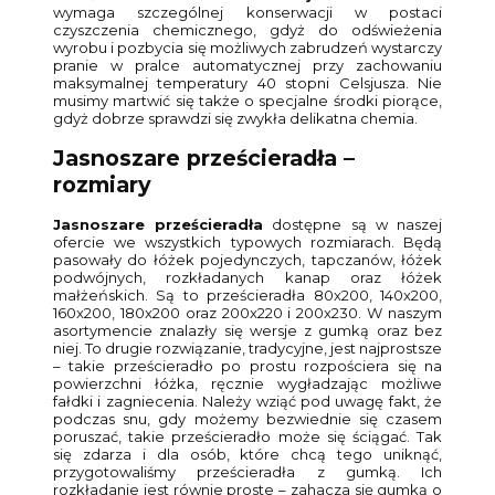
wymaga szczególnej konserwacji w postaci
czyszczenia chemicznego, gdyż do odświeżenia
wyrobu i pozbycia się możliwych zabrudzeń wystarczy
pranie w pralce automatycznej przy zachowaniu
maksymalnej temperatury 40 stopni Celsjusza. Nie
musimy martwić się także o specjalne środki piorące,
gdyż dobrze sprawdzi się zwykła delikatna chemia.
Jasnoszare prześcieradła –
rozmiary
Jasnoszare prześcieradła
dostępne są w naszej
ofercie we wszystkich typowych rozmiarach. Będą
pasowały do łóżek pojedynczych, tapczanów, łóżek
podwójnych, rozkładanych kanap oraz łóżek
małżeńskich. Są to prześcieradła 80x200, 140x200,
160x200, 180x200 oraz 200x220 i 200x230. W naszym
asortymencie znalazły się wersje z gumką oraz bez
niej. To drugie rozwiązanie, tradycyjne, jest najprostsze
– takie prześcieradło po prostu rozpościera się na
powierzchni łóżka, ręcznie wygładzając możliwe
fałdki i zagniecenia. Należy wziąć pod uwagę fakt, że
podczas snu, gdy możemy bezwiednie się czasem
poruszać, takie prześcieradło może się ściągać. Tak
się zdarza i dla osób, które chcą tego uniknąć,
przygotowaliśmy prześcieradła z gumką. Ich
rozkładanie jest równie proste – zahacza się gumką o