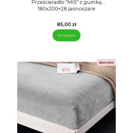
Prześcieradło "MIŚ" z gumką
180x200+28 jasnoszare
Cena
85,00 zł
Do koszyka
Bestseller