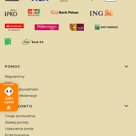
Linki w stopce
POMOC
Regulaminy
FAQ
Polityka prywatności
4.9
Zwroty i reklamacje
2281
opinii
MOJE KONTO
Twoje zamówienia
Zbieraj punkty
Ustawienia konta
Przechowalnia