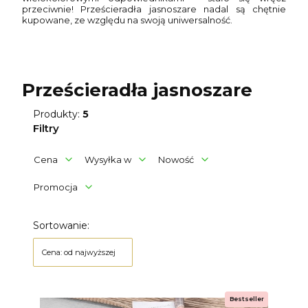
przeciwnie! Prześcieradła jasnoszare nadal są chętnie
kupowane, ze względu na swoją uniwersalność.
Prześcieradła jasnoszare
Produkty:
5
Filtry
Cena
Wysyłka w
Nowość
Promocja
Koniec filtrów
Lista produktów
Sortowanie:
Cena: od najwyższej
Bestseller