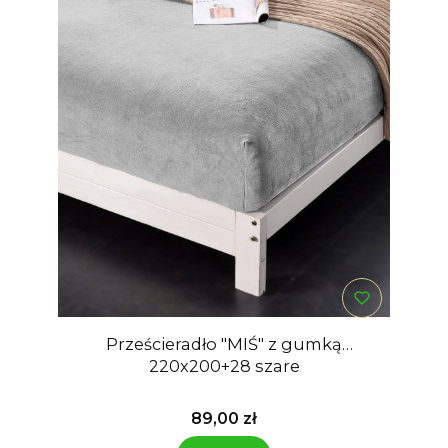
Prześcieradło "MIŚ" z gumką
220x200+28 szare
Cena
89,00 zł