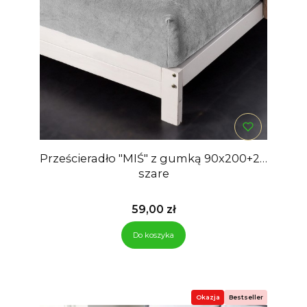
Prześcieradło "MIŚ" z gumką 90x200+28
szare
Cena
59,00 zł
Do koszyka
Okazja
Bestseller