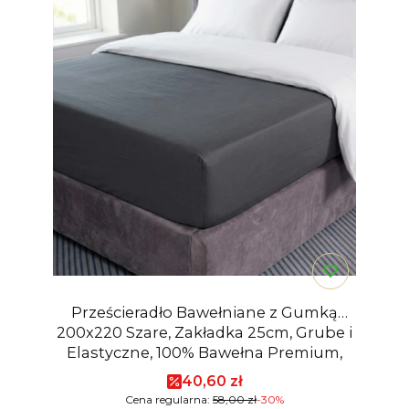
Prześcieradło Bawełniane z Gumką
200x220 Szare, Zakładka 25cm, Grube i
Elastyczne, 100% Bawełna Premium,
Jasnoszare
Cena promocyjna
40,60 zł
Cena regularna:
58,00 zł
-30%