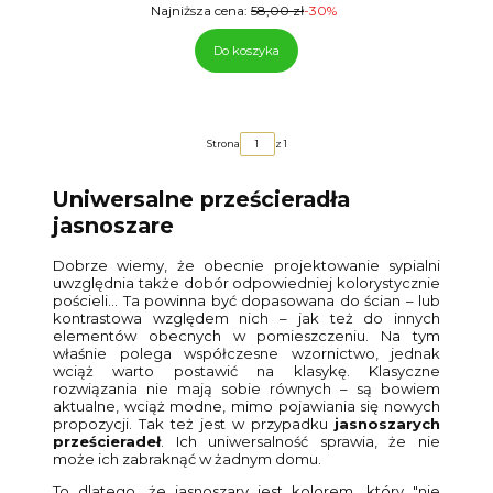
Najniższa cena:
58,00 zł
-30%
Do koszyka
Strona
z 1
Uniwersalne prześcieradła
jasnoszare
Dobrze wiemy, że obecnie projektowanie sypialni
uwzględnia także dobór odpowiedniej kolorystycznie
pościeli… Ta powinna być dopasowana do ścian – lub
kontrastowa względem nich – jak też do innych
elementów obecnych w pomieszczeniu. Na tym
właśnie polega współczesne wzornictwo, jednak
wciąż warto postawić na klasykę. Klasyczne
rozwiązania nie mają sobie równych – są bowiem
aktualne, wciąż modne, mimo pojawiania się nowych
propozycji. Tak też jest w przypadku
jasnoszarych
prześcieradeł
. Ich uniwersalność sprawia, że nie
może ich zabraknąć w żadnym domu.
To dlatego, że jasnoszary jest kolorem, który "nie