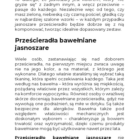
gryzie się" z żadnym innym, a wręcz przeciwnie –
pasuje do każdego. Niezależnie więc od tego, czy
masz zieloną, niebieską czy czarną pościel, gładką czy
w najbardziej szalone wzorki – w każdym przypadku
jasnoszare prześcieradło będzie dobrze się z nią
komponować, tworząc idealnie dopasowany zestaw.
Prześcieradła bawełniane
jasnoszare
Wiele osób, zastanawiając się nad doborem
prześcieradła, na pierwszym miejscu zwraca uwagę
nie na jego kolor, a na materiał, z którego jest
wykonane. Dlatego właśnie staraliśmy się wybrać taką
tkaninę, która spełni oczekiwania każdego. Taka jest
według nas bawełna – która wyróżnia się miękkością,
pożądaną właściwie przez wszystkich, którym zależy
na komforcie wypoczynku. Również osoby o wrażliwej
skórze doceniają bawełniane prześcieradła, gdyż nie
wywołują one podrażnień, są miłe w dotyku. Są także
bezpieczne dla alergików. Bawełna także pod
względem właściwości mechanicznych jest
doskonałym wyborem – charakteryzuje ją bowiem
trwałość oraz wytrzymałość, dzięki czemu produkty
bawełniane mogą być użytkowane nawet przez lata.
Prześcieradło bawełniane jasnoszare
nie