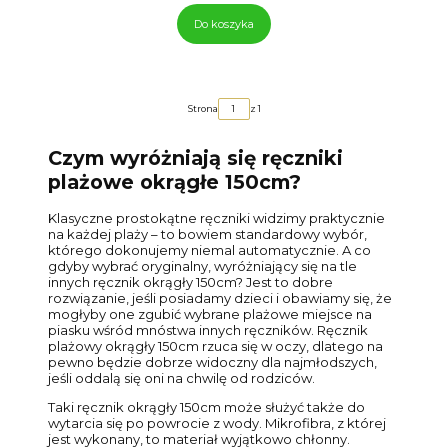
Do koszyka
Strona
z 1
Czym wyróżniają się ręczniki
plażowe okrągłe 150cm?
Klasyczne prostokątne ręczniki widzimy praktycznie
na każdej plaży – to bowiem standardowy wybór,
którego dokonujemy niemal automatycznie. A co
gdyby wybrać oryginalny, wyróżniający się na tle
innych ręcznik okrągły 150cm? Jest to dobre
rozwiązanie, jeśli posiadamy dzieci i obawiamy się, że
mogłyby one zgubić wybrane plażowe miejsce na
piasku wśród mnóstwa innych ręczników. Ręcznik
plażowy okrągły 150cm rzuca się w oczy, dlatego na
pewno będzie dobrze widoczny dla najmłodszych,
jeśli oddalą się oni na chwilę od rodziców.
Taki ręcznik okrągły 150cm może służyć także do
wytarcia się po powrocie z wody. Mikrofibra, z której
jest wykonany, to materiał wyjątkowo chłonny.