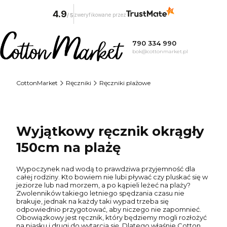
4.9
zweryfikowane przez
/
5
790 334 990
bok@cottonmarket.pl
CottonMarket
Ręczniki
Ręczniki plażowe
Wyjątkowy ręcznik okrągły
150cm na plażę
Wypoczynek nad wodą to prawdziwa przyjemność dla
całej rodziny. Kto bowiem nie lubi pływać czy pluskać się w
jeziorze lub nad morzem, a po kąpieli leżeć na plaży?
Zwolenników takiego letniego spędzania czasu nie
brakuje, jednak na każdy taki wypad trzeba się
odpowiednio przygotować, aby niczego nie zapomnieć.
Obowiązkowy jest ręcznik, który będziemy mogli rozłożyć
na piasku i drugi do wytarcia się. Dlatego właśnie Cotton