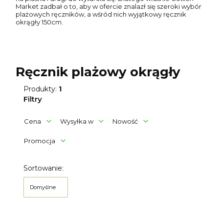
Market zadbał o to, aby w ofercie znalazł się szeroki wybór
plażowych ręczników, a wśród nich wyjątkowy ręcznik
okrągły 150cm.
Ręcznik plażowy okrągły
Produkty:
1
Filtry
Cena
Wysyłka w
Nowość
Promocja
Koniec filtrów
Lista produktów
Sortowanie:
Domyślne