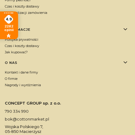
Formy płatności
Czas i koszty dostawy
Czas realizacji zamówienia
4.9
Gratis
2282
INFORMACJE
opinii
Polityka prywatności
Czas i koszty dostawy
Jak kupować?
O NAS
Kontakt i dane firmy
O firmie
Nagrody i wyróżnienia
CONCEPT GROUP sp. z o.o.
790 334 990
bok@cottonmarket.pl
Wojska Polskiego 7,
05-850 Macierzysz