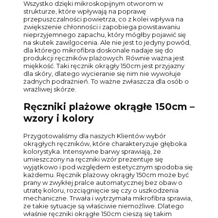
Wszystko dzięki mikroskopijnym otworom w
strukturze, które wpływają na poprawę
przepuszczalności powietrza, co z kolei wpływa na
zwiększenie chłonności i zapobiega powstawaniu
nieprzyjemnego zapachu, który mógłby pojawić się
na skutek zawilgocenia. Ale nie jest to jedyny powód,
dla którego mikrofibra doskonale nadaje się do
produkcji ręczników plażowych. Równie ważna jest
miękkość. Taki ręcznik okrągły 150cm jest przyjazny
dla skóry, dlatego wycieranie się nim nie wywołuje
żadnych podrażnień. To ważne zwłaszcza dla osób o
wrażliwej skórze.
Ręczniki plażowe okrągłe 150cm –
wzory i kolory
Przygotowaliśmy dla naszych Klientów wybór
okrągłych ręczników, które charakteryzuje głęboka
kolorystyka. Intensywne barwy sprawiają, że
umieszczony na ręczniki wzór prezentuje się
wyjątkowo i pod względem estetycznym spodoba się
każdemu. Ręcznik plażowy okrągły 150cm może być
prany w zwykłej pralce automatycznej bez obaw o
utratę koloru, rozciągnięcie się czy o uszkodzenia
mechaniczne. Trwała i wytrzymała mikrofibra sprawia,
że takie sytuacje są właściwie niemożliwe. Dlatego
właśnie ręczniki okrągłe 150cm cieszą się takim