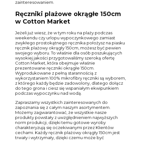
zainteresowaniem.
Ręczniki plażowe okrągłe 150cm
w Cotton Market
Jeżeli już wiesz, że w tym roku na plaży podczas
weekendu czy urlopu wypoczynkowego zamiast
zwykłego prostokątnego ręcznika położysz na piasku
ręcznik plażowy okrągły 150cm, możesz być pewien
swojego wyboru. To właśnie dla osób poszukujących
wysokiej jakości przygotowaliśmy szeroką ofertę
Cotton Market, która obejmuje właśnie
prezentowane ręczniki okrągłe 150cm.
Wyprodukowane z pełną starannością z
wykorzystaniem 100% mikrofibry ręczniki są wyborem,
z którego każdy będzie zadowolony, dlatego dołącz
do tego grona i ciesz się wspaniałym ekwipunkiem
podczas wypoczynku nad wodą.
Zapraszamy wszystkich zainteresowanych do
zapoznania się z całym naszym asortymentem.
Możemy zagwarantować, że wszystkie nasze
produkty powstały z uwzględnieniem najwyższych
norm produkcji, dzięki temu gotowe wyroby
charakteryzują się oczekiwanymi przez Klientów
cechami. Każdy ręcznik plażowy okrągły 150cm jest
trwały i wytrzymały, dzięki czemu może być