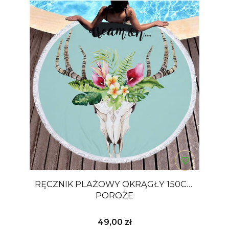
RĘCZNIK PLAŻOWY OKRĄGŁY 150CM
POROŻE
Cena
49,00 zł