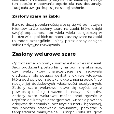
ten sposób mocowania będzie dla nas doskonały.
Tutaj cała uwaga skupi się na szarej zasłonie.
Zasłony szare na żabki
Bardzo dużą popularnością cieszą się wśród naszych
Klientów także zasłony szare na żabki, które dzięki
swojej popularności od wielu wielu lat goszczą w
bardzo wielu polskich domach. Zasłony szare na żabki
to model szczególnie lubiany przez osoby ceniące
sobie tradycyjne rozwiązania.
Zasłony welurowe szare
Oprócz samej kolorystyki ważny jest również materiał.
Jako producent postawiliśmy na odmianę aksamitu,
czyli welur, który charakteryzuje się niebywałą
gładkością, ale posiada delikatną okrywę włosową,
która pod wpływem dotyku lekko zmienia odcień, co
nadaje jej dodatkowych właściwości estetycznych.
Zasłony szare welurowe łatwo się czyści, co z
pewnością także jest ważne dla naszych Klientów.
Zasłony szare welurowe można prać ręcznie z
użyciem delikatnych detergentów. Suszenie powinno
odbywać się naturalnie, bez użycia suszarki bębnowej,
zaś podczas prasowania powinniśmy pamiętać o
temperaturze maksymalnej 110 stopni Celsjusza, gdyż