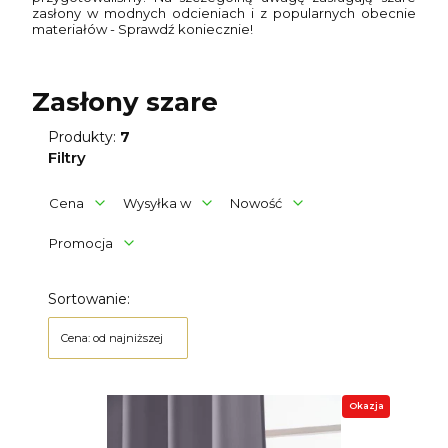
zasłony w modnych odcieniach i z popularnych obecnie
materiałów - Sprawdź koniecznie!
Zasłony szare
Produkty:
7
Filtry
Cena
Wysyłka w
Nowość
Promocja
Koniec filtrów
Lista produktów
Sortowanie:
Cena: od najniższej
Okazja