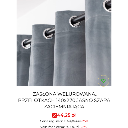
ZASŁONA WELUROWANA
PRZELOTKACH 140x270 JASNO SZARA
ZACIEMNIAJĄCA
Cena promocyjna
44,25 zł
Cena regularna:
59,00 zł
-25%
Najniższa cena:
59,00 zł
-25%