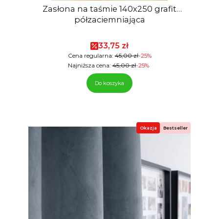
Zasłona na taśmie 140x250 grafit
półzaciemniająca
Cena promocyjna
33,75 zł
Cena regularna:
45,00 zł
-25%
Najniższa cena:
45,00 zł
-25%
Do koszyka
Okazja
Bestseller