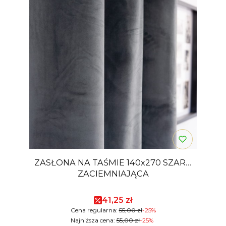
ZASŁONA NA TAŚMIE 140x270 SZARA
ZACIEMNIAJĄCA
Cena promocyjna
41,25 zł
Cena regularna:
55,00 zł
-25%
Najniższa cena:
55,00 zł
-25%