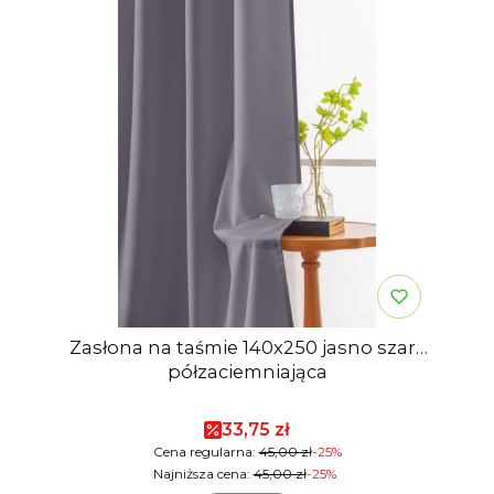
Zasłona na taśmie 140x250 jasno szara
półzaciemniająca
Cena promocyjna
33,75 zł
Cena regularna:
45,00 zł
-25%
Najniższa cena:
45,00 zł
-25%