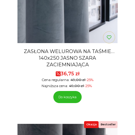
ZASŁONA WELUROWA NA TAŚMIE
140x250 JASNO SZARA
ZACIEMNIAJĄCA
Cena promocyjna
36,75 zł
Cena regularna:
49,00 zł
-25%
Najniższa cena:
49,00 zł
-25%
Do koszyka
Okazja
Bestseller