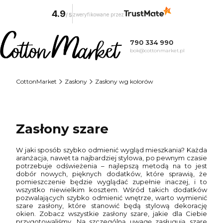
4.9
zweryfikowane przez
/
5
790 334 990
bok@cottonmarket.pl
CottonMarket
Zasłony
Zasłony wg kolorów
Zasłony szare
W jaki sposób szybko odmienić wygląd mieszkania? Każda
aranżacja, nawet ta najbardziej stylowa, po pewnym czasie
potrzebuje odświeżenia – najlepszą metodą na to jest
dobór nowych, pięknych dodatków, które sprawią, że
pomieszczenie będzie wyglądać zupełnie inaczej, i to
wszystko niewielkim kosztem. Wśród takich dodatków
pozwalających szybko odmienić wnętrze, warto wymienić
szare zasłony, które stanowić będą stylową dekorację
okien. Zobacz wszystkie zasłony szare, jakie dla Ciebie
przygotowaliśmy. Na szczególną uwagę zasługują szare