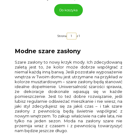
Do koszyka
Strona
z 1
Modne szare zasłony
Szare zasłony to nowy krzyk mody. Ich zdecydowaną
zaletą jest to, że kolor może dobrze współgrać z
niemal każdą inną barwą. Jeśli pozostałe wyposażenie
wnętrza w Twoim domu jest utrzymane na przykład w
kolorze musztardowym – szare zasłony będą stanowić
idealne dopełnienie. Uniwersalność szarości sprawia,
że dekoracje doskonale wpasują się w każde
pomieszczenie. Jest to też dobre rozwiązanie, jeśli
lubisz regularnie odświeżać mieszkanie i nie wiesz, na
jaki styl zdecydujesz się za jakiś czas – i tak szare
zasłony z pewnością będą świetnie współgrać z
nowym wnętrzem. To zakup właściwie na całe lata, nie
tylko na jeden sezon. Moda na zasłony szare nie
przemija wraz z czasem i z pewnością towarzyszyć
nam będzie jeszcze długo.