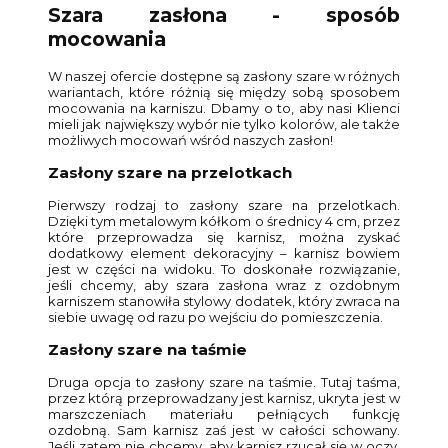
Szara zasłona - sposób
mocowania
W naszej ofercie dostępne są zasłony szare w różnych
wariantach, które różnią się między sobą sposobem
mocowania na karniszu. Dbamy o to, aby nasi Klienci
mieli jak największy wybór nie tylko kolorów, ale także
możliwych mocowań wśród naszych zasłon!
Zasłony szare na przelotkach
Pierwszy rodzaj to zasłony szare na przelotkach.
Dzięki tym metalowym kółkom o średnicy 4 cm, przez
które przeprowadza się karnisz, można zyskać
dodatkowy element dekoracyjny – karnisz bowiem
jest w części na widoku. To doskonałe rozwiązanie,
jeśli chcemy, aby szara zasłona wraz z ozdobnym
karniszem stanowiła stylowy dodatek, który zwraca na
siebie uwagę od razu po wejściu do pomieszczenia.
Zasłony szare na taśmie
Druga opcja to zasłony szare na taśmie. Tutaj taśma,
przez którą przeprowadzany jest karnisz, ukryta jest w
marszczeniach materiału pełniących funkcję
ozdobną. Sam karnisz zaś jest w całości schowany.
Jeśli zatem nie chcemy, aby karnisz rzucał się w oczy,