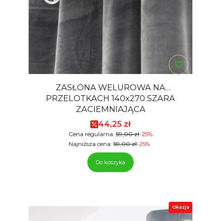
ZASŁONA WELUROWA NA
PRZELOTKACH 140x270 SZARA
ZACIEMNIAJĄCA
Cena promocyjna
44,25 zł
Cena regularna:
59,00 zł
-25%
Najniższa cena:
59,00 zł
-25%
Do koszyka
Okazja