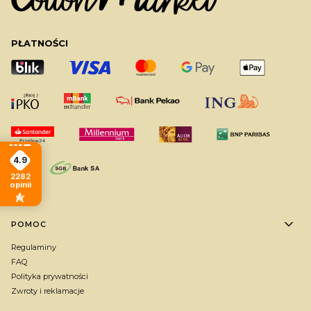
PŁATNOŚCI
4.9
2282
opinii
Linki w stopce
POMOC
Regulaminy
FAQ
Polityka prywatności
Zwroty i reklamacje