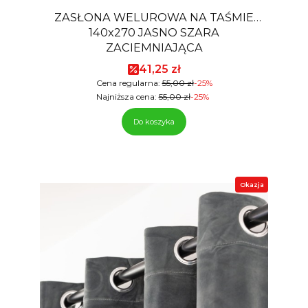
ZASŁONA WELUROWA NA TAŚMIE
140x270 JASNO SZARA
ZACIEMNIAJĄCA
Cena promocyjna
41,25 zł
Cena regularna:
55,00 zł
-25%
Najniższa cena:
55,00 zł
-25%
Do koszyka
Okazja