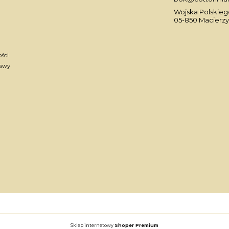
Wojska Polskiego
05-850 Macierzy
ości
tawy
Sklep internetowy
Shoper Premium