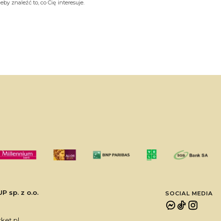
by znaleźć to, co Cię interesuje.
sp. z o.o.
SOCIAL MEDIA
et.pl