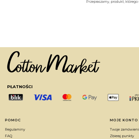
Przepraszamy, produkt, którego s
PŁATNOŚCI
Linki w stopce
POMOC
MOJE KONTO
Regulaminy
Twoje zamówieni
FAQ
Zbieraj punkty