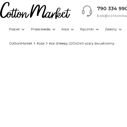
790 334 99
bok@cottonmar
Pościel
Prześcieradła
Koce
Ręczniki
Zasłony
CottonMarket
Koce
Koc shleepy 220x240 szary dwustronny