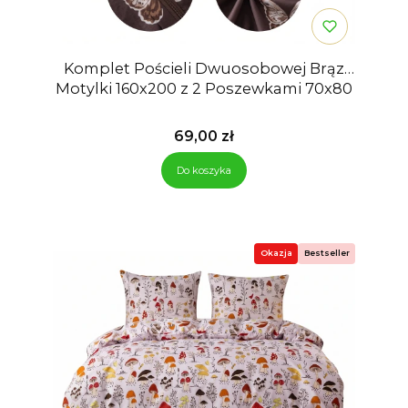
Komplet Pościeli Dwuosobowej Brąz
Motylki 160x200 z 2 Poszewkami 70x80
Cena
69,00 zł
Do koszyka
Okazja
Bestseller