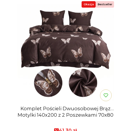
Okazja
Bestseller
Komplet Pościeli Dwuosobowej Brąz
Motylki 140x200 z 2 Poszewkami 70x80
Cena promocyjna
41,30 zł