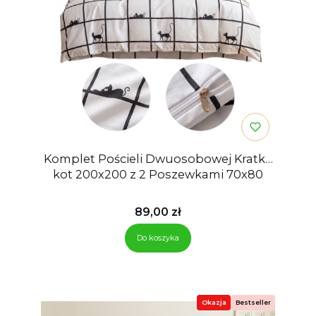
Komplet Pościeli Dwuosobowej Kratka
kot 200x200 z 2 Poszewkami 70x80
Cena
89,00 zł
Do koszyka
Okazja
Bestseller