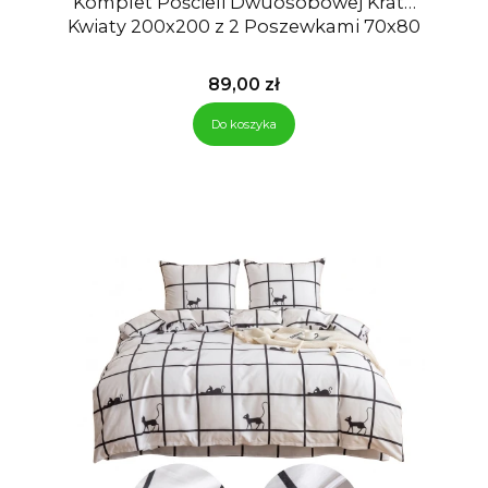
Komplet Pościeli Dwuosobowej Krata
Kwiaty 200x200 z 2 Poszewkami 70x80
Cena
89,00 zł
Do koszyka