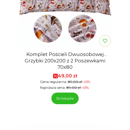
Komplet Pościeli Dwuosobowej
Grzybki 200x200 z 2 Poszewkami
70x80
Cena promocyjna
49,00 zł
Cena regularna:
89,00 zł
-45%
Najniższa cena:
89,00 zł
-45%
Do koszyka