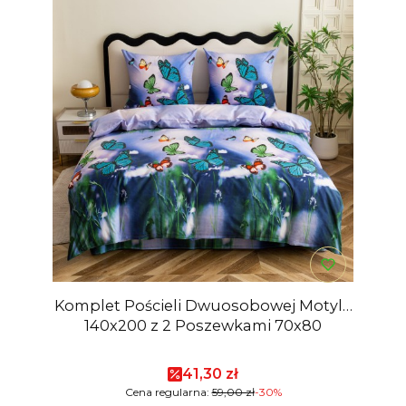
Komplet Pościeli Dwuosobowej Motyle
140x200 z 2 Poszewkami 70x80
Cena promocyjna
41,30 zł
Cena regularna:
59,00 zł
-30%