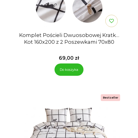
Komplet Pościeli Dwuosobowej Kratka
Kot 160x200 z 2 Poszewkami 70x80
Cena
69,00 zł
Do koszyka
Bestseller