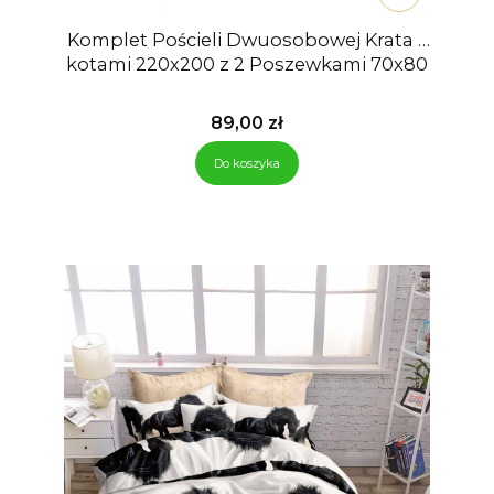
Komplet Pościeli Dwuosobowej Krata z
kotami 220x200 z 2 Poszewkami 70x80
Cena
89,00 zł
Do koszyka