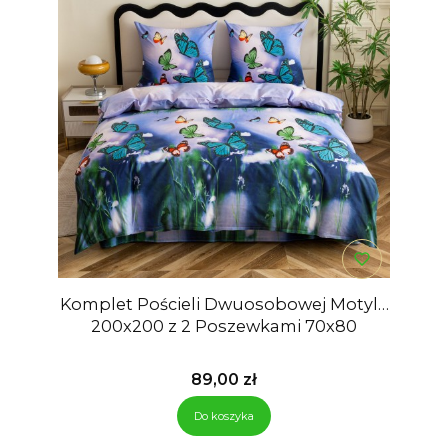
Komplet Pościeli Dwuosobowej Motyle
200x200 z 2 Poszewkami 70x80
Cena
89,00 zł
Do koszyka