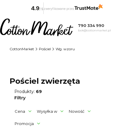
4.9
zweryfikowane przez
/
5
790 334 990
bok@cottonmarket.pl
CottonMarket
Pościel
Wg. wzoru
Pościel zwierzęta
Produkty:
69
Filtry
Cena
Wysyłka w
Nowość
Promocja