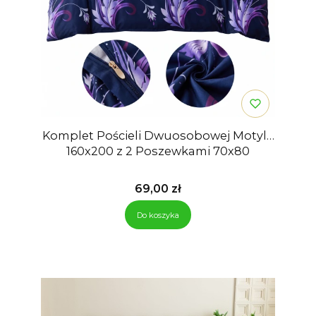
Komplet Pościeli Dwuosobowej Motyle
160x200 z 2 Poszewkami 70x80
Cena
69,00 zł
Do koszyka