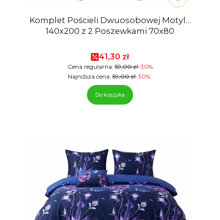
Komplet Pościeli Dwuosobowej Motyle
140x200 z 2 Poszewkami 70x80
Cena promocyjna
41,30 zł
Cena regularna:
59,00 zł
-30%
Najniższa cena:
59,00 zł
-30%
Do koszyka