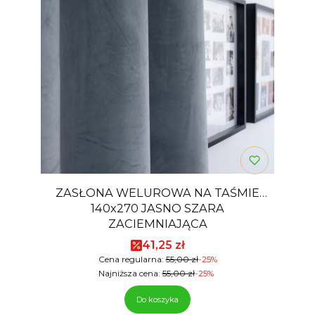
ZASŁONA WELUROWA NA TAŚMIE
140x270 JASNO SZARA
ZACIEMNIAJĄCA
Cena promocyjna
41,25 zł
Cena regularna:
55,00 zł
-25%
Najniższa cena:
55,00 zł
-25%
Do koszyka