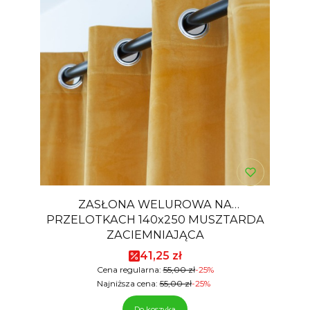
ZASŁONA WELUROWA NA
PRZELOTKACH 140x250 MUSZTARDA
ZACIEMNIAJĄCA
Cena promocyjna
41,25 zł
Cena regularna:
55,00 zł
-25%
Najniższa cena:
55,00 zł
-25%
Do koszyka