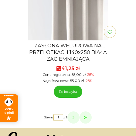
ZASŁONA WELUROWA NA
PRZELOTKACH 140x250 BIAŁA
ZACIEMNIAJĄCA
Cena promocyjna
41,25 zł
Cena regularna:
55,00 zł
-25%
Najniższa cena:
55,00 zł
-25%
Do koszyka
4.9
2282
opinii
Strona
z 2
Przejdź do ostatniej strony z p