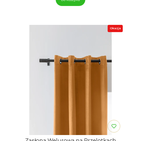
Okazja
Zasłona Welurowa na Przelotkach