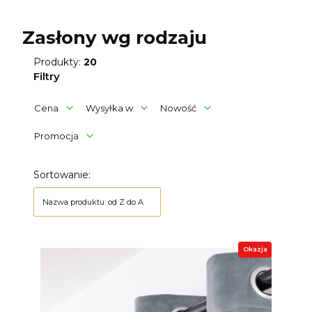
Zasłony wg rodzaju
Produkty:
20
Filtry
Cena
Wysyłka w
Nowość
Promocja
Koniec filtrów
Lista produktów
Sortowanie:
Nazwa produktu: od Z do A
Okazja