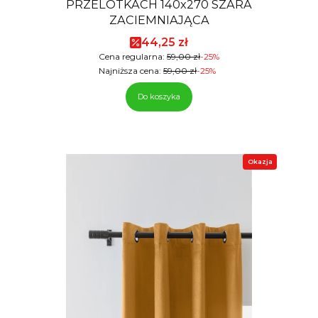
PRZELOTKACH 140x270 SZARA
ZACIEMNIAJĄCA
Cena promocyjna
44,25 zł
Cena regularna:
59,00 zł
-25%
Najniższa cena:
59,00 zł
-25%
Do koszyka
Okazja