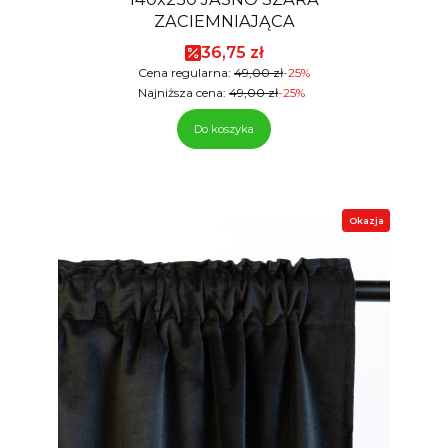
ZACIEMNIAJĄCA
Cena promocyjna
36,75 zł
Cena regularna:
49,00 zł
-25%
Najniższa cena:
49,00 zł
-25%
Do koszyka
Okazja