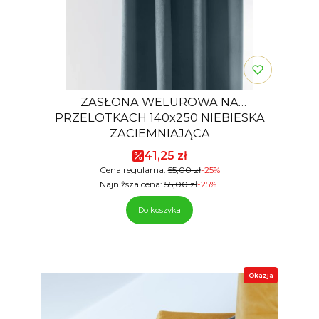
ZASŁONA WELUROWA NA
PRZELOTKACH 140x250 NIEBIESKA
ZACIEMNIAJĄCA
Cena promocyjna
41,25 zł
Cena regularna:
55,00 zł
-25%
Najniższa cena:
55,00 zł
-25%
Do koszyka
Okazja