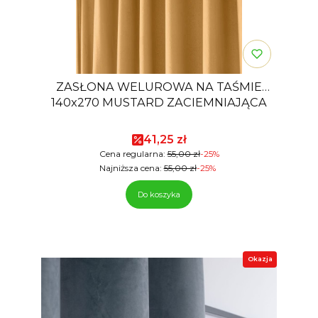
ZASŁONA WELUROWA NA TAŚMIE
140x270 MUSTARD ZACIEMNIAJĄCA
Cena promocyjna
41,25 zł
Cena regularna:
55,00 zł
-25%
Najniższa cena:
55,00 zł
-25%
Do koszyka
Okazja