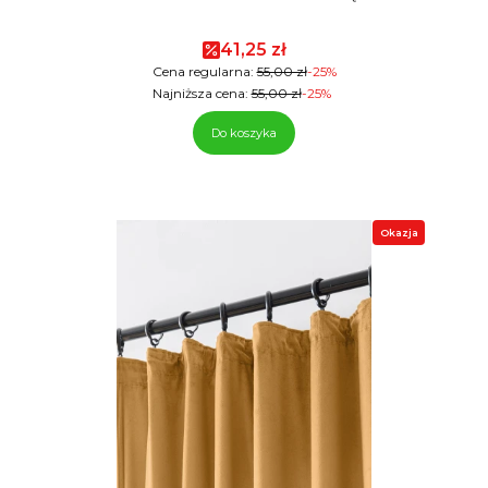
Cena promocyjna
41,25 zł
Cena regularna:
55,00 zł
-25%
Najniższa cena:
55,00 zł
-25%
Do koszyka
Okazja