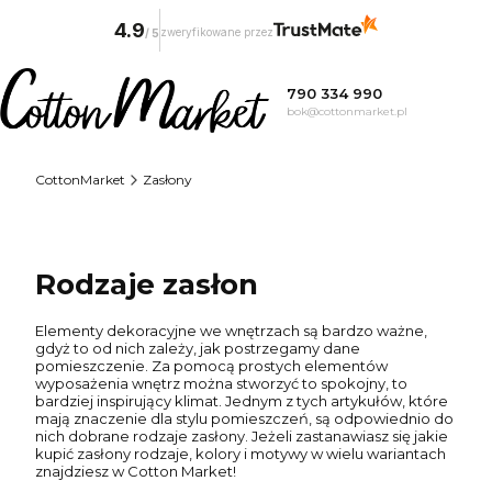
4.9
zweryfikowane przez
/
5
790 334 990
bok@cottonmarket.pl
CottonMarket
Zasłony
Rodzaje zasłon
Elementy dekoracyjne we wnętrzach są bardzo ważne,
gdyż to od nich zależy, jak postrzegamy dane
pomieszczenie. Za pomocą prostych elementów
wyposażenia wnętrz można stworzyć to spokojny, to
bardziej inspirujący klimat. Jednym z tych artykułów, które
mają znaczenie dla stylu pomieszczeń, są odpowiednio do
nich dobrane rodzaje zasłony. Jeżeli zastanawiasz się jakie
kupić zasłony rodzaje, kolory i motywy w wielu wariantach
znajdziesz w Cotton Market!