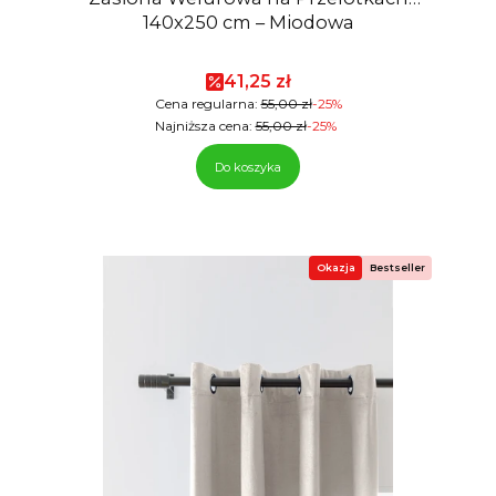
140x250 cm – Miodowa
Cena promocyjna
41,25 zł
Cena regularna:
55,00 zł
-25%
Najniższa cena:
55,00 zł
-25%
Do koszyka
Okazja
Bestseller