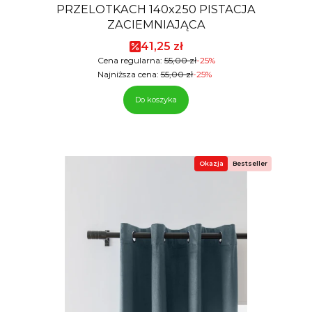
PRZELOTKACH 140x250 PISTACJA
ZACIEMNIAJĄCA
Cena promocyjna
41,25 zł
Cena regularna:
55,00 zł
-25%
Najniższa cena:
55,00 zł
-25%
Do koszyka
Okazja
Bestseller