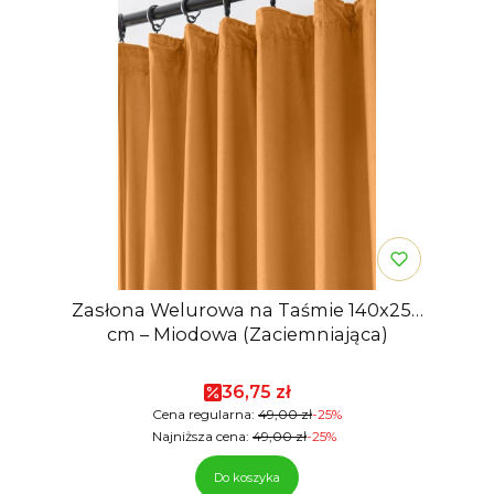
Zasłona Welurowa na Taśmie 140x250
cm – Miodowa (Zaciemniająca)
Cena promocyjna
36,75 zł
Cena regularna:
49,00 zł
-25%
Najniższa cena:
49,00 zł
-25%
Do koszyka