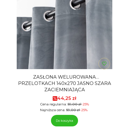
ZASŁONA WELUROWANA
PRZELOTKACH 140x270 JASNO SZARA
ZACIEMNIAJĄCA
Cena promocyjna
44,25 zł
Cena regularna:
59,00 zł
-25%
Najniższa cena:
59,00 zł
-25%
Do koszyka