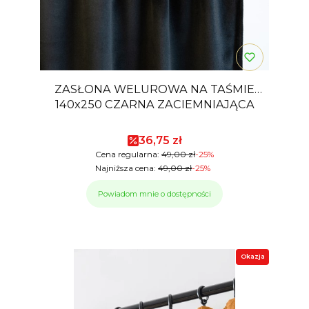
ZASŁONA WELUROWA NA TAŚMIE
140x250 CZARNA ZACIEMNIAJĄCA
Cena promocyjna
36,75 zł
Cena regularna:
49,00 zł
-25%
Najniższa cena:
49,00 zł
-25%
Powiadom mnie o dostępności
Okazja