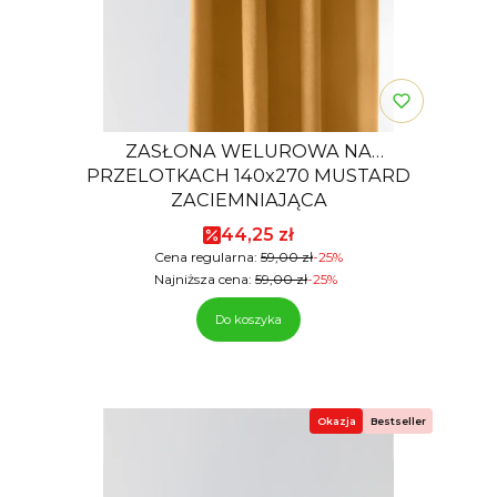
ZASŁONA WELUROWA NA
PRZELOTKACH 140x270 MUSTARD
ZACIEMNIAJĄCA
Cena promocyjna
44,25 zł
Cena regularna:
59,00 zł
-25%
Najniższa cena:
59,00 zł
-25%
Do koszyka
Okazja
Bestseller