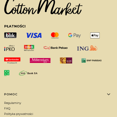
PŁATNOŚCI
Linki w stopce
POMOC
Regulaminy
FAQ
Polityka prywatności