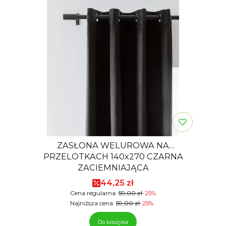
ZASŁONA WELUROWA NA
PRZELOTKACH 140x270 CZARNA
ZACIEMNIAJĄCA
Cena promocyjna
44,25 zł
Cena regularna:
59,00 zł
-25%
Najniższa cena:
59,00 zł
-25%
Do koszyka